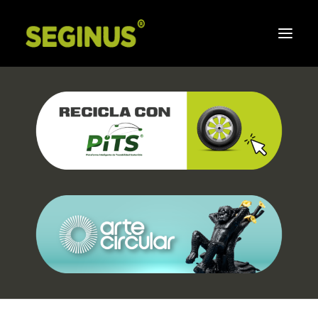
Inicio
Corporativo
Sistema de Gestion Integral
Responsabilidad social
Compromiso de Seginus
Aliados
Preguntas frecuentes
Boletines
Contáctenos