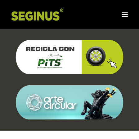
Inicio
Corporativo
Sistema de Gestion Integral
Responsabilidad social
Compromiso de Seginus
Aliados
Preguntas frecuentes
Boletines
Contáctenos