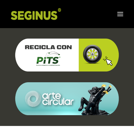
Inicio
Corporativo
Sistema de Gestion Integral
Responsabilidad social
Compromiso de Seginus
Aliados
Preguntas frecuentes
Boletines
Contáctenos