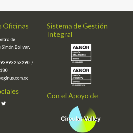
 Oficinas
Sistema de Gestión
Integral
entro de
 Simón Bolivar,
+593993253290 /
180
seginus.com.ec
ciales
Con el Apoyo de